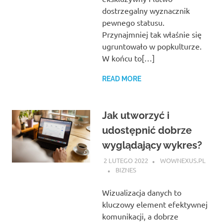
dostrzegalny wyznacznik
pewnego statusu.
Przynajmniej tak właśnie się
ugruntowało w popkulturze.
W końcu to[…]
READ MORE
Jak utworzyć i
udostępnić dobrze
wyglądający wykres?
2 LUTEGO 2022
WOWNEXUS.PL
BIZNES
Wizualizacja danych to
kluczowy element efektywnej
komunikacji, a dobrze