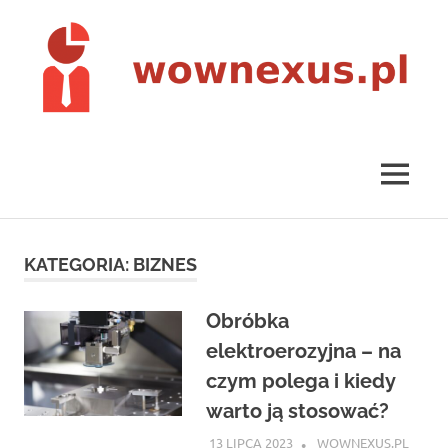
Skip
to
content
wownexus.pl
MENU
KATEGORIA:
BIZNES
Obróbka
elektroerozyjna – na
czym polega i kiedy
warto ją stosować?
13 LIPCA 2023
WOWNEXUS.PL