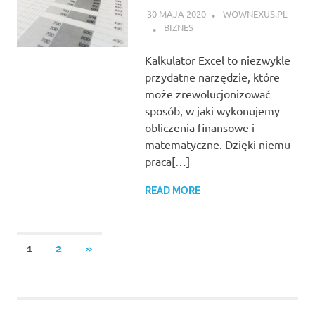
30 MAJA 2020
WOWNEXUS.PL
BIZNES
Kalkulator Excel to niezwykle
przydatne narzędzie, które
może zrewolucjonizować
sposób, w jaki wykonujemy
obliczenia finansowe i
matematyczne. Dzięki niemu
praca[…]
READ MORE
Stronicowanie
NEXT
1
2
»
POSTS
wpisów