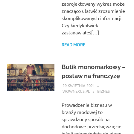
zaprojektowany wykres może
znacząco ułatwić zrozumienie
skomplikowanych informacji.
Czy kiedykolwiek
zastanawiałeś[…]
READ MORE
Butik monomarkowy –
postaw na franczyzę
29 KWIETNIA 2021
WOWNEXUS.PL
BIZNES
Prowadzenie biznesu w
branży modowej to
sprawdzony sposób na
dochodowe przedsięwzięcie,
jeżeli odpowiednio do niego