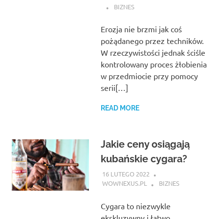
BIZNES
Erozja nie brzmi jak coś
pożądanego przez techników.
W rzeczywistości jednak ściśle
kontrolowany proces żłobienia
w przedmiocie przy pomocy
serii[…]
READ MORE
Jakie ceny osiągają
kubańskie cygara?
16 LUTEGO 2022
WOWNEXUS.PL
BIZNES
Cygara to niezwykle
ekskluzywny i łatwo