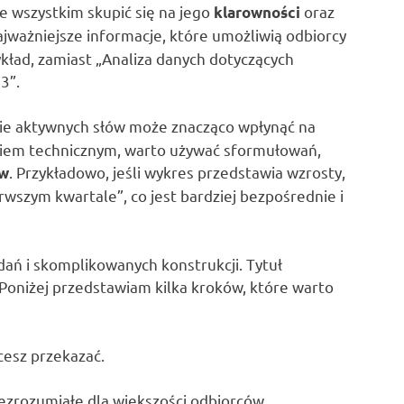
e wszystkim skupić się na jego
oraz
klarowności
najważniejsze informacje, które umożliwią odbiorcy
ykład, zamiast „Analiza danych dotyczących
3”.
cie aktywnych słów może znacząco wpłynąć na
ykiem technicznym, warto używać sformułowań,
. Przykładowo, jeśli wykres przedstawia wzrosty,
ów
wszym kwartale”, co jest bardziej bezpośrednie i
dań i skomplikowanych konstrukcji. Tytuł
 Poniżej przedstawiam kilka kroków, które warto
cesz przekazać.
ezrozumiałe dla większości odbiorców.