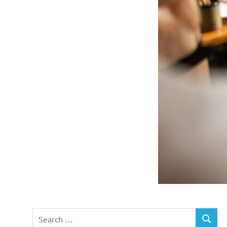
Search
SEARC
for: