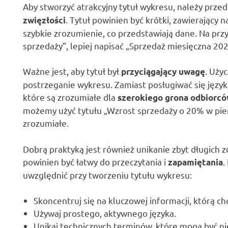
Aby stworzyć atrakcyjny tytuł wykresu, należy przed
. Tytuł powinien być krótki, zawierający 
zwięzłości
szybkie zrozumienie, co przedstawiają dane. Na prz
sprzedaży”, lepiej napisać „Sprzedaż miesięczna 202
Ważne jest, aby tytuł był
. Uży
przyciągający uwagę
postrzeganie wykresu. Zamiast posługiwać się jęz
które są zrozumiałe dla
szerokiego grona odbiorc
możemy użyć tytułu „Wzrost sprzedaży o 20% w pier
zrozumiałe.
Dobrą praktyką jest również unikanie zbyt długich z
powinien być łatwy do przeczytania i
.
zapamiętania
uwzględnić przy tworzeniu tytułu wykresu:
Skoncentruj się na kluczowej informacji, którą ch
Używaj prostego, aktywnego języka.
Unikaj technicznych terminów, które mogą być ni