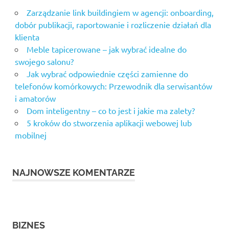
punkty
Zarządzanie link buildingiem w agencji: onboarding,
Statlink
dobór publikacji, raportowanie i rozliczenie działań dla
Statystyka
klienta
totolotka
Meble tapicerowane – jak wybrać idealne do
swojego salonu?
Sudoku
zasady
Jak wybrać odpowiednie części zamienne do
gry
telefonów komórkowych: Przewodnik dla serwisantów
i amatorów
wyniki
duży
Dom inteligentny – co to jest i jakie ma zalety?
lotek
5 kroków do stworzenia aplikacji webowej lub
mobilnej
NAJNOWSZE KOMENTARZE
BIZNES