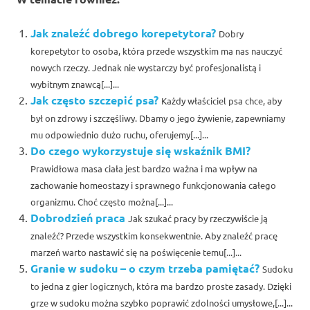
Jak znaleźć dobrego korepetytora?
Dobry
korepetytor to osoba, która przede wszystkim ma nas nauczyć
nowych rzeczy. Jednak nie wystarczy być profesjonalistą i
wybitnym znawcą[...]...
Jak często szczepić psa?
Każdy właściciel psa chce, aby
był on zdrowy i szczęśliwy. Dbamy o jego żywienie, zapewniamy
mu odpowiednio dużo ruchu, oferujemy[...]...
Do czego wykorzystuje się wskaźnik BMI?
Prawidłowa masa ciała jest bardzo ważna i ma wpływ na
zachowanie homeostazy i sprawnego funkcjonowania całego
organizmu. Choć często można[...]...
Dobrodzień praca
Jak szukać pracy by rzeczywiście ją
znaleźć? Przede wszystkim konsekwentnie. Aby znaleźć pracę
marzeń warto nastawić się na poświęcenie temu[...]...
Granie w sudoku – o czym trzeba pamiętać?
Sudoku
to jedna z gier logicznych, która ma bardzo proste zasady. Dzięki
grze w sudoku można szybko poprawić zdolności umysłowe,[...]...