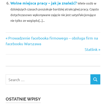
Wolne miejsca pracy – jak je znaleźć?
Wiele osób w
dzisiejszych czasach poszukuje bardziej atrakcyjnej pracy. Często
dotychczasowo wykonywane zajęcie nie jest satysfakcjonujące
nie tylko ze względu[...]...
BMI
Previous
Nawigacja
Prowadzenie facebooka firmowego – obsługa firm na
wskaźnik
Post:
facebooku Warszawa
wpisu
Kolęda
Next
Statlink
płynie z
Post:
wysokości
tekst
Mysłowice
praca
Search
pokaż
SEARCH
for:
moje
ip
prawidłowa
OSTATNIE WPISY
waga