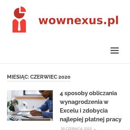
Skip
to
content
wownexus.pl
MENU
MIESIĄC:
CZERWIEC 2020
4 sposoby obliczania
wynagrodzenia w
Excelu i zdobycia
najlepiej płatnej pracy
30 CZERWCA 2020