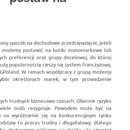
ny sposób na dochodowe przedsięwzięcie, jeżeli
y możemy postawić na butiki monomarkowe lub
ch preferencji oraz grupy docelowej, do której
żą popularnością cieszy się system franczyzowy,
 GPoland. W ramach współpracy z grupą możemy
wybór określonych marek, w tym prowadzenie
 tych trudnych biznesowo czasach. Obecnie ryzyko
 wiele osób rezygnuje. Powodem może być na
 na wyróżnienie się na konkurencyjnym rynku
staw to proces trudny i długofalowy, dlatego
ylko skutecznym pójściem na skróty, ale również