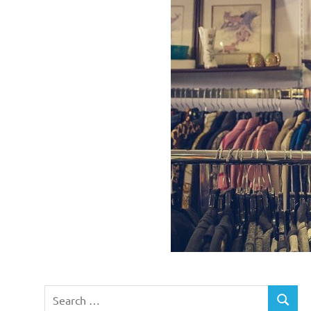
Search
SEARC
for: