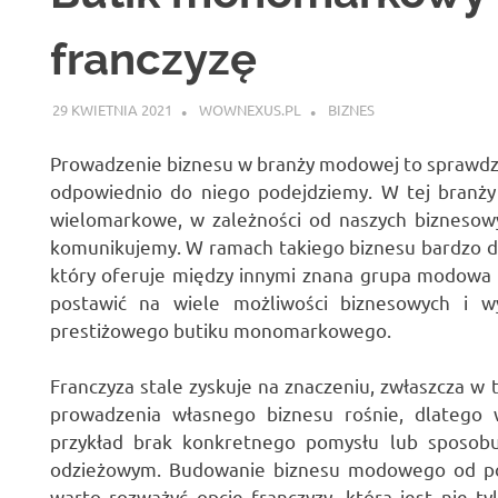
franczyzę
29 KWIETNIA 2021
WOWNEXUS.PL
BIZNES
Prowadzenie biznesu w branży modowej to sprawdzo
odpowiednio do niego podejdziemy. W tej branż
wielomarkowe, w zależności od naszych biznesowy
komunikujemy. W ramach takiego biznesu bardzo du
który oferuje między innymi znana grupa modowa
postawić na wiele możliwości biznesowych i 
prestiżowego butiku monomarkowego.
Franczyza stale zyskuje na znaczeniu, zwłaszcza w
prowadzenia własnego biznesu rośnie, dlatego
przykład brak konkretnego pomysłu lub sposobu
odzieżowym. Budowanie biznesu modowego od pod
warto rozważyć opcję franczyzy, która jest nie t