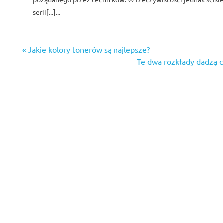
serii[...]...
Previous
Nawigacja
Jakie kolory tonerów są najlepsze?
Post:
Next
Te dwa rozkłady dadzą c
wpisu
Post: