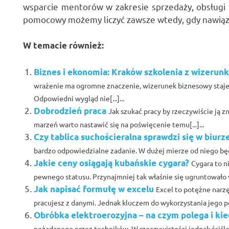
wsparcie mentorów w zakresie sprzedaży, obsługi k
pomocowy możemy liczyć zawsze wtedy, gdy nawiązu
W temacie również:
Biznes i ekonomia: Kraków szkolenia z wizeru
wrażenie ma ogromne znaczenie, wizerunek biznesowy sta
Odpowiedni wygląd nie[...]...
Dobrodzień praca
Jak szukać pracy by rzeczywiście ją 
marzeń warto nastawić się na poświęcenie temu[...]...
Czy tablica suchościeralna sprawdzi się w biurz
bardzo odpowiedzialne zadanie. W dużej mierze od niego będz
Jakie ceny osiągają kubańskie cygara?
Cygara to n
pewnego statusu. Przynajmniej tak właśnie się ugruntowało w 
Jak napisać formułę w excelu
Excel to potężne narz
pracujesz z danymi. Jednak kluczem do wykorzystania jego peł
Obróbka elektroerozyjna – na czym polega i kie
pożądanego przez techników. W rzeczywistości jednak ściśl