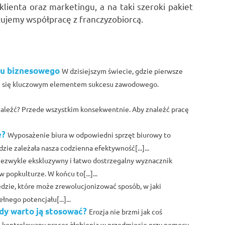
lienta oraz marketingu, a na taki szeroki pakiet
jemy współpracę z franczyzobiorcą.
nku biznesowego
W dzisiejszym świecie, gdzie pierwsze
je się kluczowym elementem sukcesu zawodowego.
znaleźć? Przede wszystkim konsekwentnie. Aby znaleźć pracę
e?
Wyposażenie biura w odpowiedni sprzęt biurowy to
ie zależała nasza codzienna efektywność[...]...
iezwykle ekskluzywny i łatwo dostrzegalny wyznacznik
popkulturze. W końcu to[...]...
ędzie, które może zrewolucjonizować sposób, w jaki
nego potencjału[...]...
dy warto ją stosować?
Erozja nie brzmi jak coś
e kontrolowany proces żłobienia w przedmiocie przy pomocy