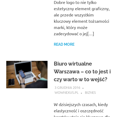
Dobre logo to nie tylko
estetyczny element graficzny,
ale przede wszystkim
kluczowy element tożsamości
marki, który może
zadecydować o jej[…]
READ MORE
Biuro wirtualne
Warszawa – co to jest i
czy warto w to wejść?
3 GRUDNIA 2016
WOWNEXUS.PL
BIZNES
W dzisiejszych czasach, kiedy
elastyczność i oszczędność
kosztów stają się kluczowe dla