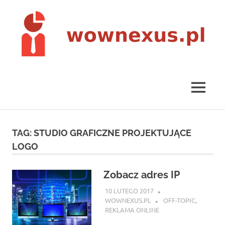
Skip
to
content
wownexus.pl
MENU
TAG:
STUDIO GRAFICZNE PROJEKTUJĄCE
LOGO
Zobacz adres IP
10 LUTEGO 2017
WOWNEXUS.PL
OFF-TOPIC
,
REKLAMA ONLINE