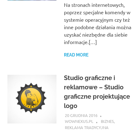
Na stronach internetowych,
poprzez specjalne komendy w
systemie operacyjnym czy też
inne podobne działania można
uzyskać niezbędne dla siebie
informacje.[…]
READ MORE
Studio graficzne i
reklamowe – Studio
graficzne projektujące
logo
20 GRUDNIA 2016
WOWNEXUS.PL
BIZNES
,
REKLAMA TRADYCYJNA