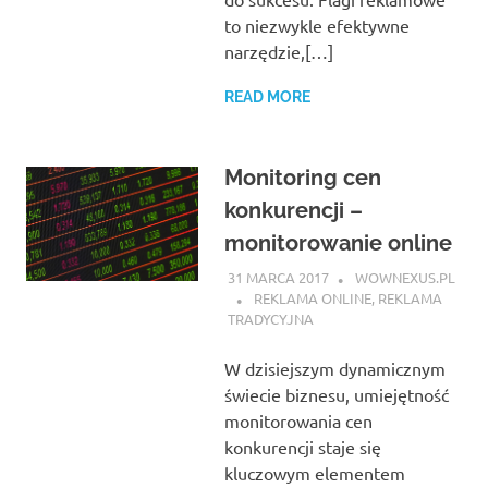
to niezwykle efektywne
narzędzie,[…]
READ MORE
Monitoring cen
konkurencji –
monitorowanie online
31 MARCA 2017
WOWNEXUS.PL
REKLAMA ONLINE
,
REKLAMA
TRADYCYJNA
W dzisiejszym dynamicznym
świecie biznesu, umiejętność
monitorowania cen
konkurencji staje się
kluczowym elementem