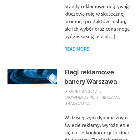
Standy reklamowe odgrywają
kluczową rolę w skutecznej
promocji produktów i usług,
ale ich wybór oraz cena mogą
być zaskakujące dla[…]
READ MORE
Flagi reklamowe
banery Warszawa
3 KWIETNIA 2017
WOWNEXUS.PL
REKLAMA
TRADYCYJNA
W dzisiejszym dynamicznym
świecie reklamy, wyróżnienie
się na tle konkurencji to klucz
do sukcesu. Flagi reklamowe