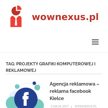
Skip
to
content
wownexus.pl
MENU
TAG:
PROJEKTY GRAFIKI KOMPUTEROWEJ I
REKLAMOWEJ
Agencja reklamowa –
reklama facebook
Kielce
3 MAJA 2017
WOWNEXUS.PL