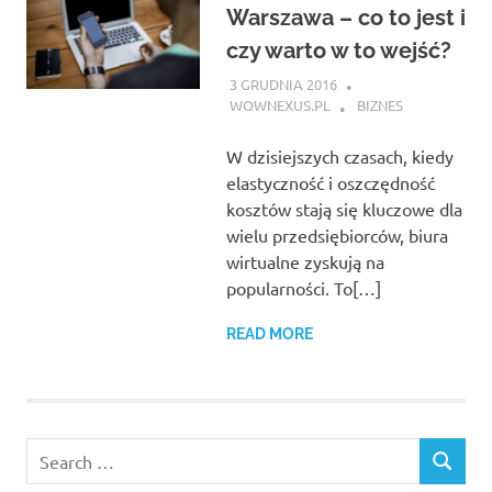
Warszawa – co to jest i
czy warto w to wejść?
3 GRUDNIA 2016
WOWNEXUS.PL
BIZNES
W dzisiejszych czasach, kiedy
elastyczność i oszczędność
kosztów stają się kluczowe dla
wielu przedsiębiorców, biura
wirtualne zyskują na
popularności. To[…]
READ MORE
Search
SEARCH
for: