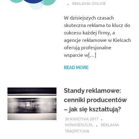
REKLAMA ONLINE
W dzisiejszych czasach
skuteczna reklama to klucz do
sukcesu każdej firmy, a
agencje reklamowe w Kielcach
oferują profesjonalne
wsparcie w[…]
READ MORE
Standy reklamowe:
cenniki producentów
– jak się kształtują?
30 KWIETNIA 2017
WOWNEXUS.PL
REKLAMA
TRADYCYJNA