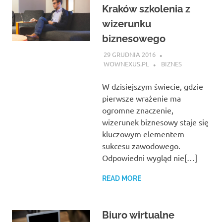
Kraków szkolenia z
wizerunku
biznesowego
29 GRUDNIA 2016
WOWNEXUS.PL
BIZNES
W dzisiejszym świecie, gdzie
pierwsze wrażenie ma
ogromne znaczenie,
wizerunek biznesowy staje się
kluczowym elementem
sukcesu zawodowego.
Odpowiedni wygląd nie[…]
READ MORE
Biuro wirtualne