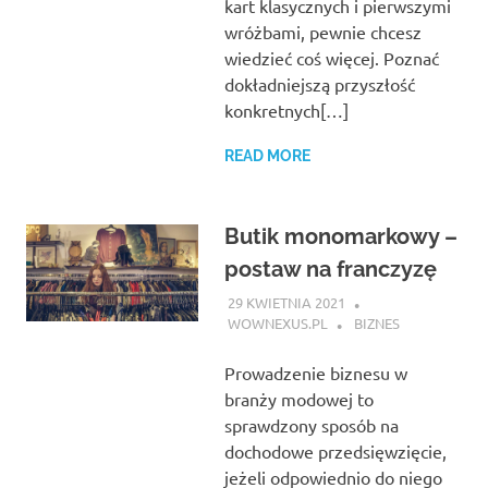
kart klasycznych i pierwszymi
wróżbami, pewnie chcesz
wiedzieć coś więcej. Poznać
dokładniejszą przyszłość
konkretnych[…]
READ MORE
Butik monomarkowy –
postaw na franczyzę
29 KWIETNIA 2021
WOWNEXUS.PL
BIZNES
Prowadzenie biznesu w
branży modowej to
sprawdzony sposób na
dochodowe przedsięwzięcie,
jeżeli odpowiednio do niego