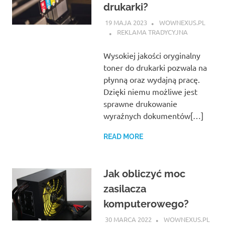
drukarki?
19 MAJA 2023
WOWNEXUS.PL
REKLAMA TRADYCYJNA
Wysokiej jakości oryginalny
toner do drukarki pozwala na
płynną oraz wydajną pracę.
Dzięki niemu możliwe jest
sprawne drukowanie
wyraźnych dokumentów[…]
READ MORE
Jak obliczyć moc
zasilacza
komputerowego?
30 MARCA 2022
WOWNEXUS.PL