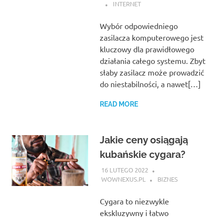
INTERNET
Wybór odpowiedniego
zasilacza komputerowego jest
kluczowy dla prawidłowego
działania całego systemu. Zbyt
słaby zasilacz może prowadzić
do niestabilności, a nawet[…]
READ MORE
Jakie ceny osiągają
kubańskie cygara?
16 LUTEGO 2022
WOWNEXUS.PL
BIZNES
Cygara to niezwykle
ekskluzywny i łatwo