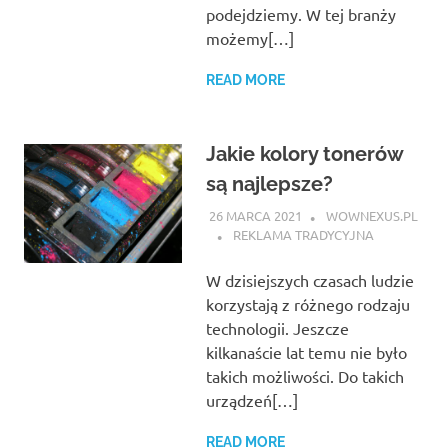
podejdziemy. W tej branży
możemy[…]
READ MORE
Jakie kolory tonerów
są najlepsze?
26 MARCA 2021
WOWNEXUS.PL
REKLAMA TRADYCYJNA
W dzisiejszych czasach ludzie
korzystają z różnego rodzaju
technologii. Jeszcze
kilkanaście lat temu nie było
takich możliwości. Do takich
urządzeń[…]
READ MORE