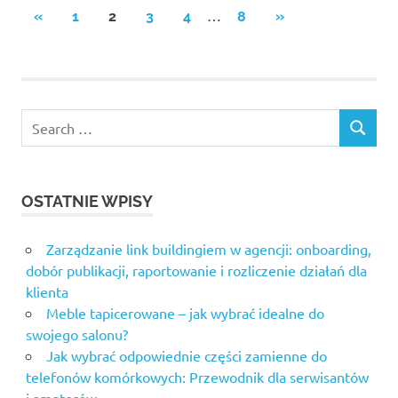
Stronicowanie
…
PREVIOUS
NEXT
«
1
2
3
4
8
»
POSTS
POSTS
wpisów
Search
SEARCH
for:
OSTATNIE WPISY
Zarządzanie link buildingiem w agencji: onboarding,
dobór publikacji, raportowanie i rozliczenie działań dla
klienta
Meble tapicerowane – jak wybrać idealne do
swojego salonu?
Jak wybrać odpowiednie części zamienne do
telefonów komórkowych: Przewodnik dla serwisantów