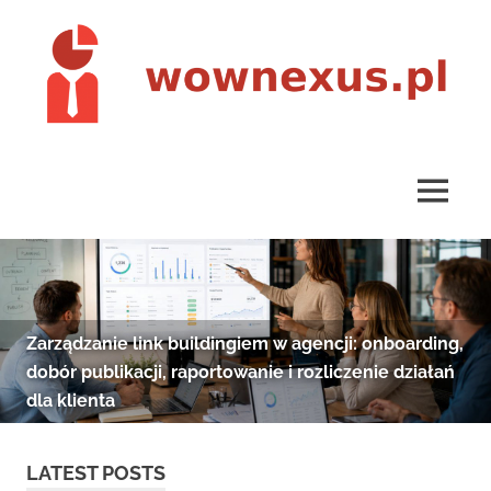
Skip
to
content
wownexus.pl
MENU
Zarządzanie link buildingiem w agencji: onboarding,
obór publikacji, raportowanie i rozliczenie działań
la klienta
LATEST POSTS