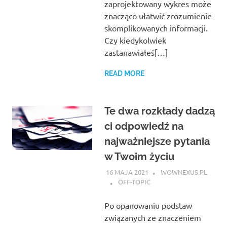
zaprojektowany wykres może
znacząco ułatwić zrozumienie
skomplikowanych informacji.
Czy kiedykolwiek
zastanawiałeś[…]
READ MORE
Te dwa rozkłady dadzą
ci odpowiedź na
najważniejsze pytania
w Twoim życiu
16 MAJA 2021
WOWNEXUS.PL
OFF-TOPIC
Po opanowaniu podstaw
związanych ze znaczeniem