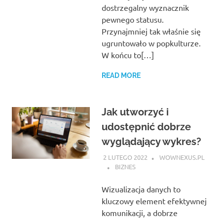
dostrzegalny wyznacznik
pewnego statusu.
Przynajmniej tak właśnie się
ugruntowało w popkulturze.
W końcu to[…]
READ MORE
Jak utworzyć i
udostępnić dobrze
wyglądający wykres?
2 LUTEGO 2022
WOWNEXUS.PL
BIZNES
Wizualizacja danych to
kluczowy element efektywnej
komunikacji, a dobrze