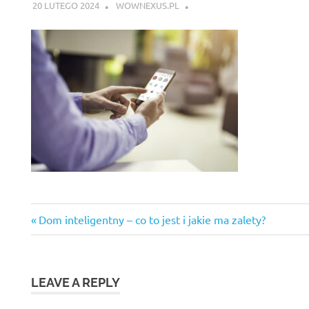
20 LUTEGO 2024
WOWNEXUS.PL
Previous
Nawigacja
Dom inteligentny – co to jest i jakie ma zalety?
Post:
wpisu
LEAVE A REPLY