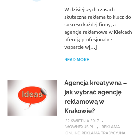
W dzisiejszych czasach
skuteczna reklama to klucz do
sukcesu każdej firmy, a
agencje reklamowe w Kielcach
oferują profesjonalne
wsparcie w[…]
READ MORE
Agencja kreatywna –
jak wybrać agencję
reklamową w
Krakowie?
22 KWIETNIA 2017
WOWNEXUS.PL
REKLAMA
ONLINE
,
REKLAMA TRADYCYJNA