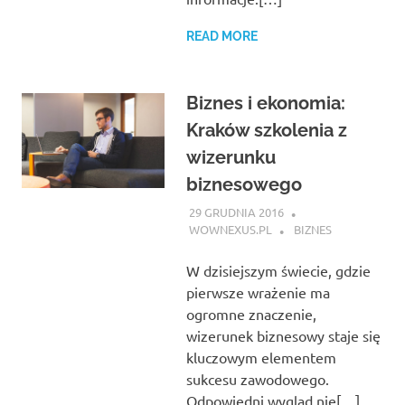
READ MORE
Biznes i ekonomia:
Kraków szkolenia z
wizerunku
biznesowego
29 GRUDNIA 2016
WOWNEXUS.PL
BIZNES
W dzisiejszym świecie, gdzie
pierwsze wrażenie ma
ogromne znaczenie,
wizerunek biznesowy staje się
kluczowym elementem
sukcesu zawodowego.
Odpowiedni wygląd nie[…]