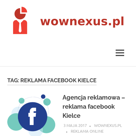
Skip
to
content
wownexus.pl
MENU
TAG:
REKLAMA FACEBOOK KIELCE
Agencja reklamowa –
reklama facebook
Kielce
3 MAJA 2017
WOWNEXUS.PL
REKLAMA ONLINE