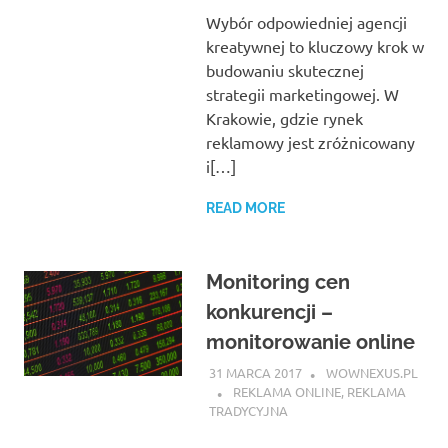
Wybór odpowiedniej agencji
kreatywnej to kluczowy krok w
budowaniu skutecznej
strategii marketingowej. W
Krakowie, gdzie rynek
reklamowy jest zróżnicowany
i[…]
READ MORE
Monitoring cen
konkurencji –
monitorowanie online
31 MARCA 2017
WOWNEXUS.PL
REKLAMA ONLINE
,
REKLAMA
TRADYCYJNA