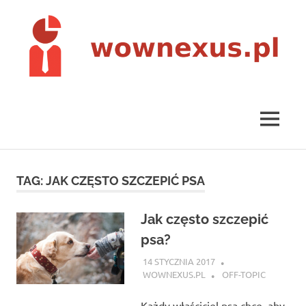
Skip
to
content
wownexus.pl
MENU
TAG:
JAK CZĘSTO SZCZEPIĆ PSA
Jak często szczepić
psa?
14 STYCZNIA 2017
WOWNEXUS.PL
OFF-TOPIC
Każdy właściciel psa chce, aby