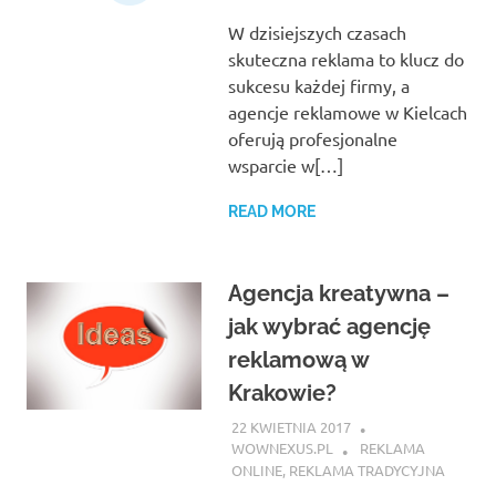
W dzisiejszych czasach
skuteczna reklama to klucz do
sukcesu każdej firmy, a
agencje reklamowe w Kielcach
oferują profesjonalne
wsparcie w[…]
READ MORE
Agencja kreatywna –
jak wybrać agencję
reklamową w
Krakowie?
22 KWIETNIA 2017
WOWNEXUS.PL
REKLAMA
ONLINE
,
REKLAMA TRADYCYJNA