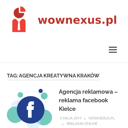
Skip
to
content
wownexus.pl
MENU
TAG:
AGENCJA KREATYWNA KRAKÓW
Agencja reklamowa –
reklama facebook
Kielce
3 MAJA 2017
WOWNEXUS.PL
REKLAMA ONLINE