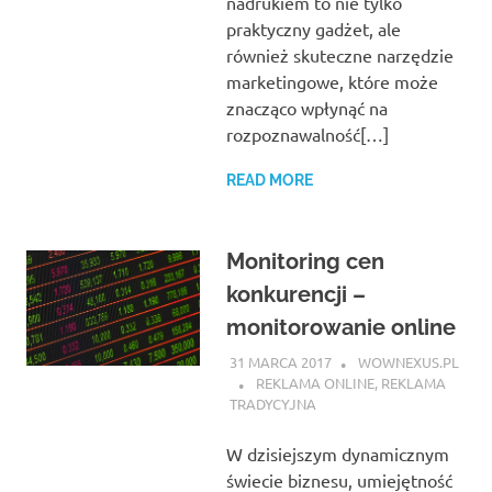
nadrukiem to nie tylko
praktyczny gadżet, ale
również skuteczne narzędzie
marketingowe, które może
znacząco wpłynąć na
rozpoznawalność[…]
READ MORE
Monitoring cen
konkurencji –
monitorowanie online
31 MARCA 2017
WOWNEXUS.PL
REKLAMA ONLINE
,
REKLAMA
TRADYCYJNA
W dzisiejszym dynamicznym
świecie biznesu, umiejętność