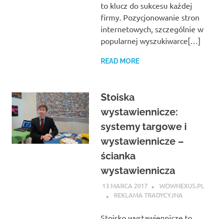
to klucz do sukcesu każdej
firmy. Pozycjonowanie stron
internetowych, szczególnie w
popularnej wyszukiwarce[…]
READ MORE
Stoiska
wystawiennicze:
systemy targowe i
wystawiennicze –
ścianka
wystawiennicza
13 MARCA 2017
WOWNEXUS.PL
REKLAMA TRADYCYJNA
Stoisko wystawiennicze to