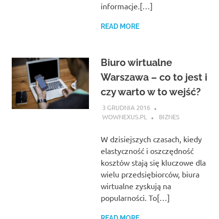
informacje.[…]
READ MORE
Biuro wirtualne
Warszawa – co to jest i
czy warto w to wejść?
3 GRUDNIA 2016
WOWNEXUS.PL
BIZNES
W dzisiejszych czasach, kiedy
elastyczność i oszczędność
kosztów stają się kluczowe dla
wielu przedsiębiorców, biura
wirtualne zyskują na
popularności. To[…]
READ MORE